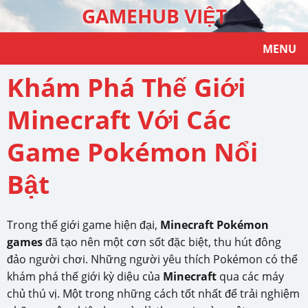
GAMEHUB VIỆT
MENU
Khám Phá Thế Giới
Minecraft Với Các
Game Pokémon Nổi
Bật
Trong thế giới game hiện đại,
Minecraft Pokémon
games
đã tạo nên một cơn sốt đặc biệt, thu hút đông
đảo người chơi. Những người yêu thích Pokémon có thể
khám phá thế giới kỳ diệu của
Minecraft
qua các máy
chủ thú vị. Một trong những cách tốt nhất để trải nghiệm